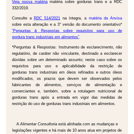
Veja nossa matéria
matéria sobre gorduras trans e a RDC
332/2019.
Consulte a
RDC 514/2021
na íntegra, a
matéria da Anvisa
sobre esta alteração e a 3° versão do documento orientativo*
“P
erguntas & Respostas sobre
r
equisitos para uso de
gordura
trans
industriais em alimentos”
.
*Perguntas & Respostas: Instrumento de esclarecimento, não
regulatório, de caráter não vinculante, destinado a esclarecer
dúvidas sobre um determinado assunto; neste caso sobre os
requisitos para uso e aplicabilidade da restrição de
gorduras
trans
industriais em óleos refinados e outros óleos
modificados, os prazos que devem ser observados pelos
fabricantes de alimentos, serviços de alimentação e
comerciantes e, também, sobre a rotulagem nutricional de
gorduras
trans
após a entrada em vigor das medidas de
restrição do uso de
gorduras
trans
industriais em alimentos.
A
Alimentar Consultoria
está alinhada com as mudanças e
legislações vigentes e há mais de 10 anos atua em projetos de