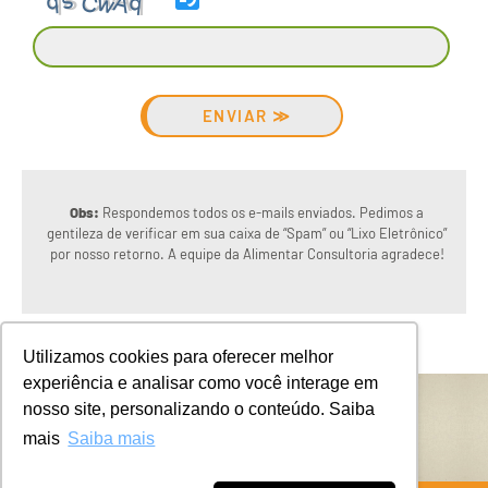
Please
enter
the
characters
shown
in
Obs:
Respondemos todos os e-mails enviados. Pedimos a
gentileza de verificar em sua caixa de “Spam” ou “Lixo Eletrônico”
the
por nosso retorno. A equipe da Alimentar Consultoria agradece!
CAPTCHA
to
verify
that
Utilizamos cookies para oferecer melhor
you
experiência e analisar como você interage em
are
nosso site, personalizando o conteúdo. Saiba
human.
mais
Saiba mais