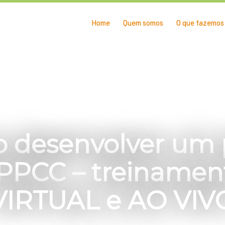
Home
Quem somos
O que fazemos
 desenvolver um 
PPCC – treinamen
VIRTUAL e AO VIV