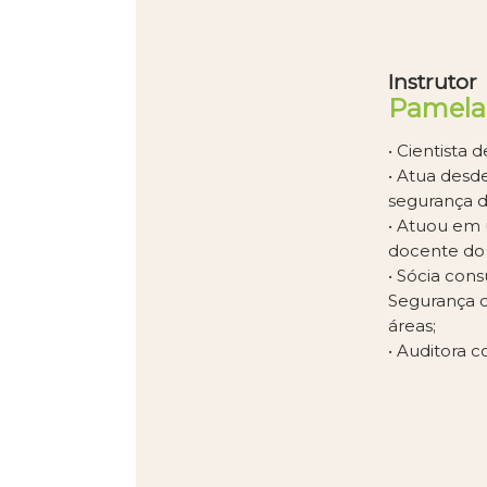
Instrutor
Pamela
• Cientista
• Atua desd
segurança d
• Atuou em 
docente do
• Sócia con
Segurança d
áreas;
• Auditora 