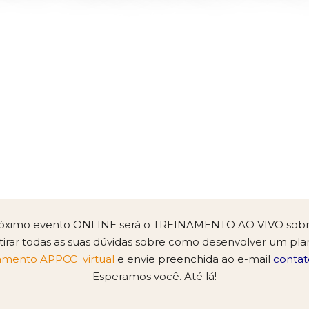
 onde estiver
•
09 a 11/09/2020 - 08h00 às 12
óximo evento ONLINE será o TREINAMENTO AO VIVO sob
tirar todas as suas dúvidas sobre como desenvolver um pla
inamento APPCC_virtual
e envie preenchida ao e-mail
contat
Esperamos você. Até lá!