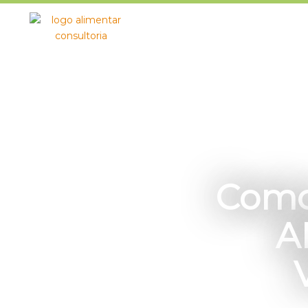
Como
A