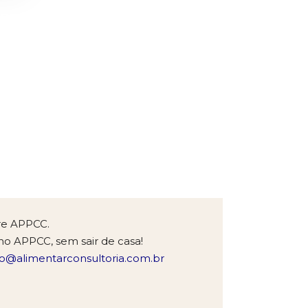
h00
re APPCC.
no APPCC, sem sair de casa!
o@alimentarconsultoria.com.br