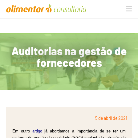
Na
Auditorias na gestão de
fornecedores
5 de abril de 2021
Em outro
artigo
já abordamos a importância de se ter um
sistema de gestão da qualidade (SGQ) implantado, através da