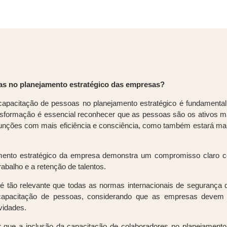
oas no planejamento estratégico das empresas?
capacitação de pessoas no planejamento estratégico é fundamental
nsformação é essencial reconhecer que as pessoas são os ativos 
ções com mais eficiência e consciência, como também estará mais 
jamento estratégico da empresa demonstra um compromisso claro 
rabalho e a retenção de talentos.
 é tão relevante que todas as normas internacionais de seguranç
a capacitação de pessoas, considerando que as empresas deve
ividades.
 que a inclusão da capacitação de colaboradores no planejamento 