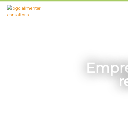
Empre
r