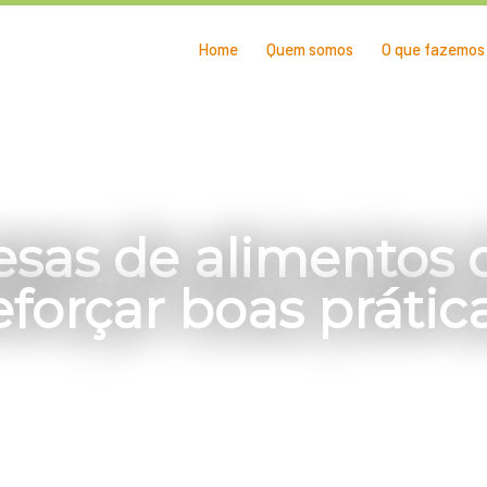
Home
Quem somos
O que fazemos
sas de alimentos
eforçar boas prátic