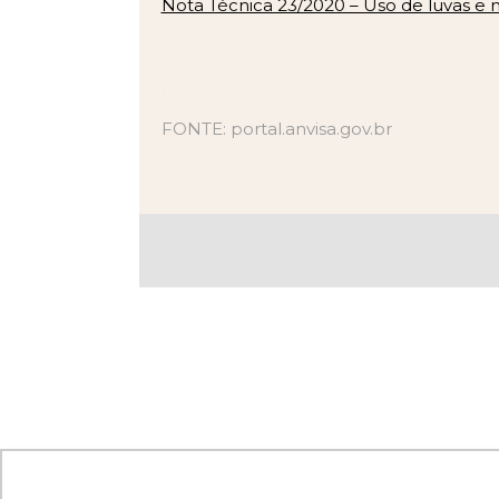
Nota Técnica 23/2020 – Uso de luvas e
.
.
FONTE: portal.anvisa.gov.br