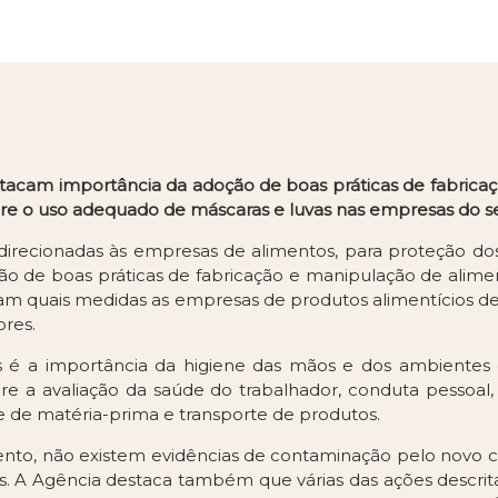
estacam importância da adoção de boas práticas de fabrica
re o uso adequado de máscaras e luvas nas empresas do se
 direcionadas às empresas de alimentos, para proteção d
ão de boas práticas de fabricação e manipulação de alimen
am quais medidas as empresas de produtos alimentícios dev
ores.
 é a importância da higiene das mãos e dos ambientes 
e a avaliação da saúde do trabalhador, conduta pessoal, d
e de matéria-prima e transporte de produtos.
ento, não existem evidências de contaminação pelo novo co
s. A Agência destaca também que várias das ações descrit