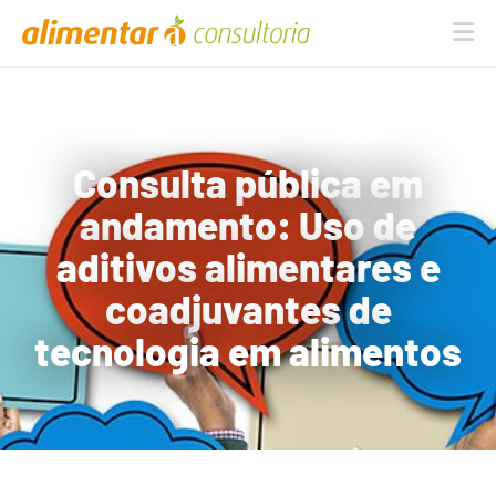
Na
Consulta pública em
andamento: Uso de
aditivos alimentares e
coadjuvantes de
tecnologia em alimentos