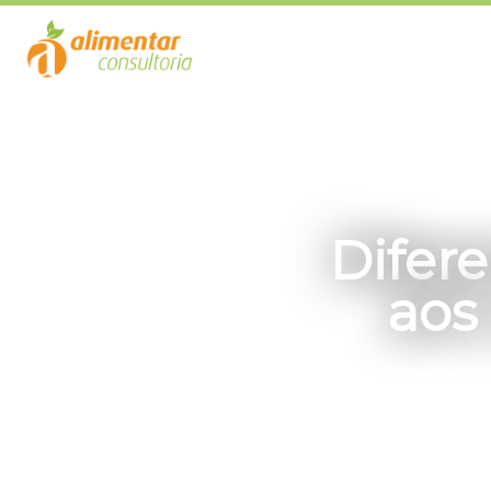
Difer
aos