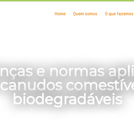
Home
Quem somos
O que fazemos
enças e normas apli
 canudos comestíve
biodegradáveis