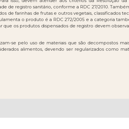
 Para isso, devem atender aos critérios da Resolução da
ade de registro sanitário, conforme a RDC 27/2010. També
dos de farinhas de frutas e outros vegetais, classificados
gulamenta o produto é a RDC 272/2005 e a categoria tam
isar que os produtos dispensados de registro devem observ
izam-se pelo uso de materiais que são decompostos mais 
siderados alimentos, devendo ser regularizados como mat