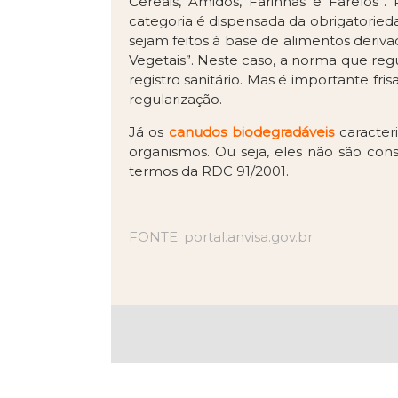
Cereais, Amidos, Farinhas e Farelos”.
categoria é dispensada da obrigatoried
sejam feitos à base de alimentos deriva
Vegetais”. Neste caso, a norma que re
registro sanitário. Mas é importante fr
regularização.
Já os
canudos biodegradáveis
caracter
organismos. Ou seja, eles não são con
termos da RDC 91/2001.
FONTE: portal.anvisa.gov.br